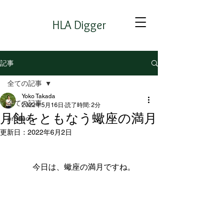
HLA Digger
記事
全ての記事
Yoko Takada
全ての記事
2022年5月16日
読了時間: 2分
月蝕をともなう蠍座の満月
product
更新日：
2022年6月2日
　　　今日は、蠍座の満月ですね。